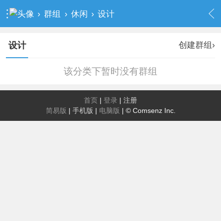
›
群组
›
休闲
›
设计
创建群组›
设计
该分类下暂时没有群组
首页
|
登录
|
注册
简易版
|
手机版
|
电脑版
|
© Comsenz Inc.