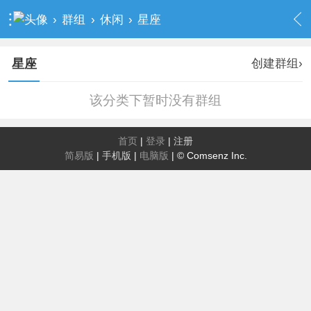
›
群组
›
休闲
›
星座
创建群组›
星座
该分类下暂时没有群组
首页
|
登录
|
注册
简易版
|
手机版
|
电脑版
|
© Comsenz Inc.